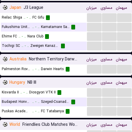
Japan
J3 League
میزبان
مساوی
میهمان
...
...
...
Reilac Shiga
..
-
..
FC Gifu
...
...
...
...
Fukushima United FC
..
-
..
Kamatamare Sanuki
...
...
...
...
Ehime FC
..
-
..
Nara Club
...
...
...
...
Tochigi SC
..
-
..
Zweigen Kanazawa
...
Australia
Northern Territory Darwin Premier League
میزبان
مساوی
میهمان
...
...
...
Palmerston Rovers
..
-
..
Darwin Hearts
...
Hungary
NB III
میزبان
مساوی
میهمان
...
...
...
Kisvarda II
..
-
..
Diosgyori VTK II
...
...
...
...
Budapest Honved II
..
-
..
Szeged-Csanad Grosics II
...
...
...
...
Puskas Academy II
..
-
..
FC Tatabanya
...
World
Friendlies Club Matches Women
میزبان
مساوی
میهمان