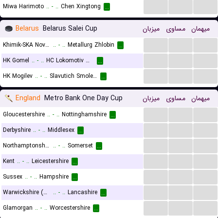
...
...
...
Miwa Harimoto
..
-
..
Chen Xingtong
...
Belarus
Belarus Salei Cup
میزبان
مساوی
میهمان
...
...
...
Khimik-SKA Novopolotsk
..
-
..
Metallurg Zhlobin
...
...
...
...
HK Gomel
..
-
..
HC Lokomotiv Orsha
...
...
...
...
HK Mogilev
..
-
..
Slavutich Smolensk
...
England
Metro Bank One Day Cup
میزبان
مساوی
میهمان
...
...
...
Gloucestershire
..
-
..
Nottinghamshire
...
...
...
...
Derbyshire
..
-
..
Middlesex
...
...
...
...
Northamptonshire
..
-
..
Somerset
...
...
...
...
Kent
..
-
..
Leicestershire
...
...
...
...
Sussex
..
-
..
Hampshire
...
...
...
...
Warwickshire (Birmingham) Bears
..
-
..
Lancashire
...
...
...
...
Glamorgan
..
-
..
Worcestershire
...