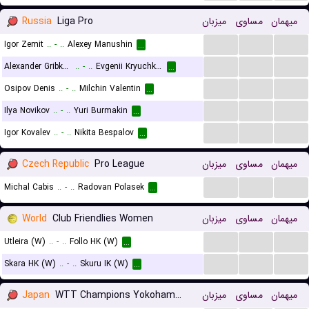
Russia
Liga Pro
میزبان
مساوی
میهمان
...
...
...
Igor Zemit
..
-
..
Alexey Manushin
...
...
...
...
Alexander Gribkov
..
-
..
Evgenii Kryuchkov
...
...
...
...
Osipov Denis
..
-
..
Milchin Valentin
...
...
...
...
Ilya Novikov
..
-
..
Yuri Burmakin
...
...
...
...
Igor Kovalev
..
-
..
Nikita Bespalov
...
Czech Republic
Pro League
میزبان
مساوی
میهمان
...
...
...
Michal Cabis
..
-
..
Radovan Polasek
...
World
Club Friendlies Women
میزبان
مساوی
میهمان
...
...
...
Utleira (W)
..
-
..
Follo HK (W)
...
...
...
...
Skara HK (W)
..
-
..
Skuru IK (W)
...
Japan
WTT Champions Yokohama Women
میزبان
مساوی
میهمان