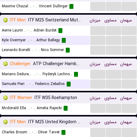
...
...
...
Maxime Chazal
..
-
..
Vincent Dullinger
...
ITF Men
ITF M25 Switzerland Muttenz
میزبان
مساوی
میهمان
...
...
...
Aerne Laurin
..
-
..
Adrien Burdet
...
...
...
...
Kyle Overmyer
..
-
..
Arthur Bellegy
...
...
...
...
Leonardo Borrelli
..
-
..
Nico Sommer
...
Challenger
ATP Challenger Hamburg, Qualifications
میزبان
مساوی
میهمان
...
...
...
Mariano Dedura-Palomero
..
-
..
Fryderyk Lechno-Wasiutynski
...
...
...
...
Samuele Pieri
..
-
..
Federico Zeballos
...
ITF Women
ITF W35 Roehampton
میزبان
مساوی
میهمان
...
...
...
Mcdonald Ella
..
-
..
Amelia Rajecki
...
ITF Men
ITF M25 United Kingdom Roehampton
میزبان
مساوی
میهمان
...
...
...
Charles Broom
..
-
..
Oliver Tarvet
...