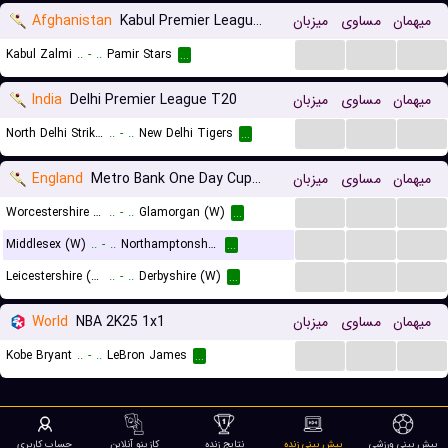
Afghanistan
Kabul Premier League T20
میزبان
مساوی
میهمان
...
...
...
Kabul Zalmi
..
-
..
Pamir Stars
...
India
Delhi Premier League T20
میزبان
مساوی
میهمان
...
...
...
North Delhi Strikers
..
-
..
New Delhi Tigers
...
England
Metro Bank One Day Cup Div 2 Women
میزبان
مساوی
میهمان
...
...
...
Worcestershire (W)
..
-
..
Glamorgan (W)
...
...
...
...
Middlesex (W)
..
-
..
Northamptonshire Steelbacks (W)
...
...
...
...
Leicestershire (W)
..
-
..
Derbyshire (W)
...
World
NBA 2K25 1x1
میزبان
مساوی
میهمان
...
...
...
Kobe Bryant
..
-
..
LeBron James
...
پیش بینی ورزشی
پیش بینی زنده
نتایج زنده
کازینو آنلاین
حساب کاربری