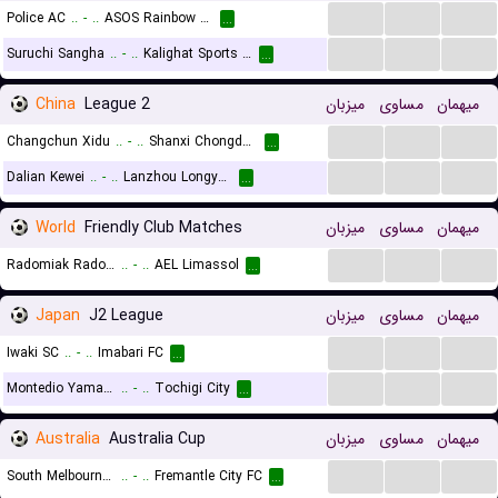
...
...
...
Police AC
..
-
..
ASOS Rainbow AC
...
...
...
...
Suruchi Sangha
..
-
..
Kalighat Sports Lovers
...
China
League 2
میزبان
مساوی
میهمان
...
...
...
Changchun Xidu
..
-
..
Shanxi Chongde Ronghai Football Club
...
...
...
...
Dalian Kewei
..
-
..
Lanzhou Longyuan Athletic
...
World
Friendly Club Matches
میزبان
مساوی
میهمان
...
...
...
Radomiak Radom
..
-
..
AEL Limassol
...
Japan
J2 League
میزبان
مساوی
میهمان
...
...
...
Iwaki SC
..
-
..
Imabari FC
...
...
...
...
Montedio Yamagata
..
-
..
Tochigi City
...
Australia
Australia Cup
میزبان
مساوی
میهمان
...
...
...
South Melbourne FC
..
-
..
Fremantle City FC
...