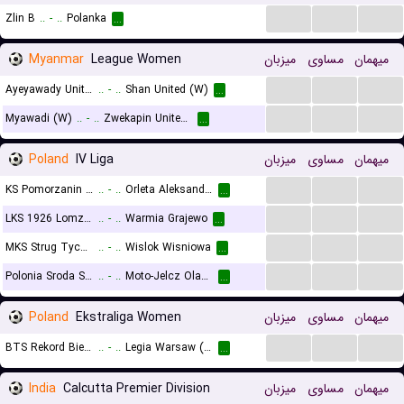
...
...
...
Zlin B
..
-
..
Polanka
...
Myanmar
League Women
میزبان
مساوی
میهمان
...
...
...
Ayeyawady United (W)
..
-
..
Shan United (W)
...
...
...
...
Myawadi (W)
..
-
..
Zwekapin United (W)
...
Poland
IV Liga
میزبان
مساوی
میهمان
...
...
...
KS Pomorzanin Torun
..
-
..
Orleta Aleksandrow Kujawski
...
...
...
...
LKS 1926 Lomza II
..
-
..
Warmia Grajewo
...
...
...
...
MKS Strug Tyczyn
..
-
..
Wislok Wisniowa
...
...
...
...
Polonia Sroda Slaska
..
-
..
Moto-Jelcz Olawa
...
Poland
Ekstraliga Women
میزبان
مساوی
میهمان
...
...
...
BTS Rekord Bielsko-Biala (W)
..
-
..
Legia Warsaw (W)
...
India
Calcutta Premier Division
میزبان
مساوی
میهمان