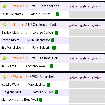
ITF Women
ITF W15 Hameenlinna
میزبان
مساوی
میهمان
...
...
...
Laura Hietaranta
..
-
..
Amelie Justine Hejtmanek
...
Challenger
ATP Challenger Todi, Qualifications
میزبان
مساوی
میهمان
...
...
...
Gabriele Maria Noce
..
-
..
Lorenzo Carboni
...
...
...
...
Franco Ribero
..
-
..
Nikita Mashtakov
...
...
...
...
Eric Vanshelboim
..
-
..
Peter Buldorini
...
ITF Women
ITF W15 Astana, Doubles
میزبان
مساوی
میهمان
...
...
...
Im H./Kim E.
..
-
..
Arystanbekova A./Dyussebay I.
...
ITF Women
ITF W35 Aldershot
میزبان
مساوی
میهمان
...
...
...
Isabella Wong
..
-
..
Mao Mushika
...
...
...
...
Georgiana Mititelu
..
-
..
Katarina Kujovic
...
...
...
...
Mary Lewis
..
-
..
Ekua Youri
...