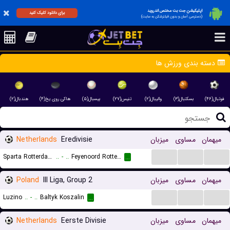
اپلیکیشن جت بت مختص اندروید
برای دانلود کلیک کنید
(دسترسی آسان و بدون فیلترشکن به سایت)
دسته بندی ورزش ها
فوتبال(۴۶)
بسکتبال(۳)
والیبال(۲)
تنیس(۲۷)
بیسبال(۵)
هاکی روی یخ(۴)
هندبال(۲)
Netherlands
Eredivisie
میزبان
مساوی
میهمان
...
...
...
Sparta Rotterdam
..
-
..
Feyenoord Rotterdam
...
Poland
III Liga, Group 2
میزبان
مساوی
میهمان
...
...
...
Luzino
..
-
..
Baltyk Koszalin
...
Netherlands
Eerste Divisie
میزبان
مساوی
میهمان