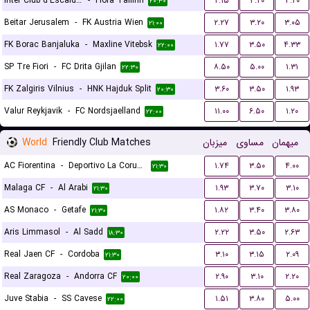
Inter Club d'Escaldes
-
Flora Tallinn
۲.۱۵
۳.۲۰
۳.۲۰
۲۰:۳۰
Beitar Jerusalem
-
FK Austria Wien
۲.۲۷
۳.۲۰
۳.۰۵
۲۱:۰۰
FK Borac Banjaluka
-
Maxline Vitebsk
۱.۷۷
۳.۵۰
۴.۳۳
۲۲:۰۰
SP Tre Fiori
-
FC Drita Gjilan
۸.۵۰
۵.۰۰
۱.۳۱
۲۲:۳۰
FK Zalgiris Vilnius
-
HNK Hajduk Split
۳.۶۰
۳.۵۰
۱.۹۳
۲۰:۳۰
Valur Reykjavik
-
FC Nordsjaelland
۱۱.۰۰
۶.۵۰
۱.۲۰
۲۲:۰۰
World
Friendly Club Matches
میزبان
مساوی
میهمان
AC Fiorentina
-
Deportivo La Coruna
۱.۷۴
۳.۵۰
۴.۰۰
۲۱:۳۰
Malaga CF
-
Al Arabi
۱.۹۳
۳.۷۰
۳.۱۰
۲۱:۳۰
AS Monaco
-
Getafe
۱.۸۲
۳.۴۰
۳.۸۰
۲۱:۳۰
Aris Limmasol
-
Al Sadd
۲.۲۲
۳.۵۰
۲.۶۳
۱۸:۳۰
Real Jaen CF
-
Cordoba
۳.۱۰
۳.۱۵
۲.۰۹
۲۱:۳۰
Real Zaragoza
-
Andorra CF
۲.۹۰
۳.۱۰
۲.۲۰
۲۰:۰۰
Juve Stabia
-
SS Cavese
۱.۵۱
۳.۸۰
۵.۰۰
۲۲:۰۰