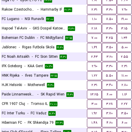
Riga FC
-
Gyori ETO FC
۲.۰۱
۳.۵۰
۳.۳۰
۲۰:۳۰
Rakow Czestochowa
-
Hammarby IF
۲.۳۱
۳.۳۰
۲.۹۰
۲۰:۳۰
FC Lugano
-
NSI Runavík
۱.۱۰
۸.۵۰
۱۹.۰۰
۲۲:۰۰
Hapoel Tel-Aviv
-
GKS Dospel Katowice
۲.۱۸
۳.۳۰
۳.۱۵
۲۱:۳۰
Bohemian FC Dublin
-
FC Midtjylland
۷.۰۰
۴.۷۵
۱.۳۶
۲۲:۱۵
Jablonec
-
Rigas Futbola Skola
۱.۶۹
۳.۵۰
۵.۰۰
۱۹:۳۰
FC Noah Artsakh
-
FC Sion Sitten
۲.۶۳
۳.۲۰
۲.۵۵
۱۹:۳۰
IFK Goteborg
-
KAA Gent
۲.۹۰
۳.۳۰
۲.۳۱
۲۰:۳۰
HNK Rijeka
-
Ilves Tampere
۱.۲۲
۵.۵۰
۱۱.۰۰
۲۲:۱۵
HJK Helsinki
-
Motherwell
۲.۳۱
۳.۴۰
۲.۸۰
۱۹:۳۰
Paide Linnameeskond
-
SK Rapid Wien
۱۳.۲۵
۶.۰۰
۱.۱۶
۱۹:۳۰
CFR 1907 Cluj
-
Tromso IL
۳.۰۰
۳.۲۸
۲.۲۷
۲۰:۰۰
FC Inter Turku
-
FC Vaduz
۱.۹۲
۳.۷۰
۳.۵۰
۱۸:۳۰
Hibernian FC
-
FK Shkendija 79
۱.۴۸
۴.۲۰
۶.۰۰
۲۲:۳۰