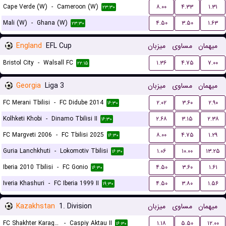
Cape Verde (W)
-
Cameroon (W)
۸.۰۰
۴.۳۳
۱.۳۱
۲۳:۳۰
Mali (W)
-
Ghana (W)
۴.۵۰
۳.۵۰
۱.۶۳
۲۳:۳۰
England
EFL Cup
میزبان
مساوی
میهمان
Bristol City
-
Walsall FC
۱.۳۶
۴.۷۵
۷.۰۰
۲۲:۱۵
Georgia
Liga 3
میزبان
مساوی
میهمان
FC Merani Tbilisi
-
FC Didube 2014
۲.۰۲
۳.۶۰
۲.۹۰
۱۶:۳۰
Kolhketi Khobi
-
Dinamo Tbilisi II
۲.۶۸
۳.۱۵
۲.۳۸
۱۶:۳۰
FC Margveti 2006
-
FC Tbilisi 2025
۸.۰۰
۴.۷۵
۱.۲۹
۱۶:۳۰
Guria Lanchkhuti
-
Lokomotiv Tbilisi
۱.۰۶
۱۰.۰۰
۱۳.۲۵
۱۶:۳۰
Iberia 2010 Tbilisi
-
FC Gonio
۴.۵۰
۳.۶۰
۱.۶۱
۱۶:۳۰
Iveria Khashuri
-
FC Iberia 1999 II
۴.۵۰
۳.۸۰
۱.۵۶
۱۹:۳۰
Kazakhstan
1. Division
میزبان
مساوی
میهمان
FC Shakhter Karagandy
-
Caspiy Aktau II
۱.۱۸
۵.۵۰
۱۲.۰۰
۱۶:۳۰