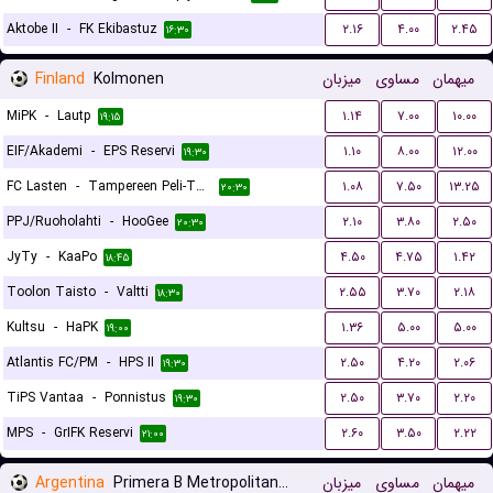
Aktobe II
-
FK Ekibastuz
۲.۱۶
۴.۰۰
۲.۴۵
۱۶:۳۰
Finland
Kolmonen
میزبان
مساوی
میهمان
MiPK
-
Lautp
۱.۱۴
۷.۰۰
۱۰.۰۰
۱۹:۱۵
EIF/Akademi
-
EPS Reservi
۱.۱۰
۸.۰۰
۱۲.۰۰
۱۹:۳۰
FC Lasten
-
Tampereen Peli-Toverit
۱.۰۸
۷.۵۰
۱۳.۲۵
۲۰:۳۰
PPJ/Ruoholahti
-
HooGee
۲.۱۰
۳.۸۰
۲.۵۰
۲۰:۳۰
JyTy
-
KaaPo
۴.۵۰
۴.۷۵
۱.۴۲
۱۸:۴۵
Toolon Taisto
-
Valtti
۲.۵۵
۳.۷۰
۲.۱۸
۱۸:۳۰
Kultsu
-
HaPK
۱.۳۶
۵.۰۰
۵.۰۰
۱۹:۰۰
Atlantis FC/PM
-
HPS II
۲.۵۰
۴.۲۰
۲.۰۶
۱۹:۳۰
TiPS Vantaa
-
Ponnistus
۲.۵۰
۳.۷۰
۲.۲۰
۱۹:۳۰
MPS
-
GrIFK Reservi
۲.۶۰
۳.۵۰
۲.۲۲
۲۱:۰۰
Argentina
Primera B Metropolitana Reserves
میزبان
مساوی
میهمان