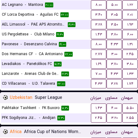
AC Legnano
-
Mantova
۸.۰۰
۵.۰۰
۱.۲۲
۲۰:۰۰
CF Lorca Deportiva
-
Aguilas FC
۳.۴۰
۳.۰۵
۲.۰۱
۲۲:۰۰
AEL Limassol
-
PAE APS Atromitos Athens
۳.۲۸
۳.۵۰
۱.۹۳
۱۹:۳۰
US Pergolettese
-
Club Milano
۱.۴۳
۳.۸۰
۶.۰۰
۱۹:۳۰
Pavonese
-
Desenzano Calvina
۸.۰۰
۴.۳۳
۱.۳۱
۱۹:۰۰
Dos Hermanas CF
-
CA Antoniano
۲.۷۷
۳.۰۰
۲.۴۵
۲۲:۰۰
Levadiakos
-
Panetolikos FC
۱.۶۹
۳.۷۰
۳.۸۰
۱۸:۳۰
Lanzarote
-
Arenas Club de Getxo
۷.۰۰
۴.۳۳
۱.۳۳
۲۱:۳۰
CD Villacanas
-
U.D. Talavera
۴.۳۳
۳.۲۸
۱.۷۴
۲۲:۰۰
Uzbekistan
Super League
میزبان
مساوی
میهمان
Pakhtakor Tashkent
-
FK Buxoro
۱.۴۳
۴.۰۰
۵.۵۰
۱۸:۳۰
PFK Sogdiyona Jizzax
-
Andijan
۲.۴۵
۳.۲۰
۲.۵۵
۱۷:۳۰
Africa
Africa Cup of Nations Women
میزبان
مساوی
میهمان