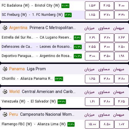
FC Badalona (W)
-
Bristol City (W)
۱.۵۳
۴.۲۵
۴.۰۰
۲۰:۳۰
SC Freiburg (W)
-
1. FC Nurnberg (W)
۱.۸۵
۳.۷۰
۳.۳۰
۱۶:۳۰
Argentina
Primera C Metropolitana Reserves
میزبان
مساوی
میهمان
Estrella del Sur Reserves
-
CA Lugano Reserves
۲.۳۱
۳.۲۰
۲.۶۳
۱۹:۳۰
Defensores de Cambaceres Reserves
-
Leones de Rosario Reserves
۲.۵۵
۳.۰۰
۲.۵۰
۲۰:۳۰
Deportivo Paraguayo Reserves
-
Argentino de Rosario Reserves
۳.۰۰
۳.۵۰
۱.۹۸
۲۰:۳۰
Panama
Liga Prom
میزبان
مساوی
میهمان
Chorrillo
-
Alianza Panama Reserves
۱.۶۵
۳.۸۰
۳.۸۰
۲۳:۳۰
World
Central American and Caribbean Games Women
میزبان
مساوی
میهمان
Venezuela (W)
-
El Salvador (W)
۱.۶۱
۳.۸۰
۴.۲۵
۲۳:۳۰
Peru
Campeonato Nacional Women
میزبان
مساوی
میهمان
Flamengo FBC (W)
-
Alianza Lima (W)
۱۵.۰۰
۸.۵۰
۱.۰۷
۲۱:۳۰