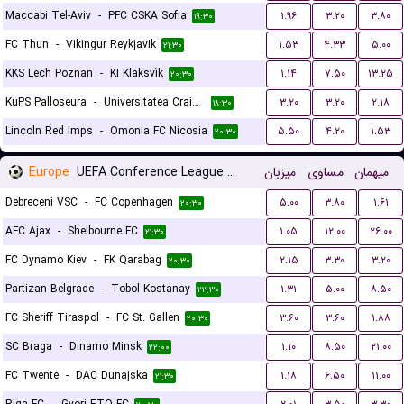
Maccabi Tel-Aviv
-
PFC CSKA Sofia
۱.۹۶
۳.۲۰
۳.۸۰
۱۹:۳۰
FC Thun
-
Vikingur Reykjavik
۱.۵۳
۴.۳۳
۵.۰۰
۲۱:۳۰
KKS Lech Poznan
-
KI Klaksvík
۱.۱۴
۷.۵۰
۱۳.۲۵
۲۰:۳۰
KuPS Palloseura
-
Universitatea Craiova
۳.۲۰
۳.۲۰
۲.۱۸
۱۸:۳۰
Lincoln Red Imps
-
Omonia FC Nicosia
۵.۵۰
۴.۲۰
۱.۵۳
۲۰:۳۰
Europe
UEFA Conference League Qualification
میزبان
مساوی
میهمان
Debreceni VSC
-
FC Copenhagen
۵.۰۰
۳.۸۰
۱.۶۱
۲۰:۳۰
AFC Ajax
-
Shelbourne FC
۱.۰۵
۱۲.۰۰
۲۶.۰۰
۲۱:۳۰
FC Dynamo Kiev
-
FK Qarabag
۲.۱۵
۳.۳۰
۳.۲۰
۲۰:۳۰
Partizan Belgrade
-
Tobol Kostanay
۱.۳۱
۵.۰۰
۸.۵۰
۲۲:۳۰
FC Sheriff Tiraspol
-
FC St. Gallen
۳.۶۰
۳.۶۰
۱.۸۸
۲۰:۳۰
SC Braga
-
Dinamo Minsk
۱.۱۰
۸.۵۰
۲۱.۰۰
۲۲:۰۰
FC Twente
-
DAC Dunajska
۱.۱۸
۶.۵۰
۱۱.۰۰
۲۱:۳۰