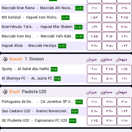
Maccabi Bnei Raina
-
Maccabi Ahi Nazareth FC
۲.۱۱
۳.۲۸
۲.۹۰
۲۰:۳۰
MS Ashdod
-
Hapoel Ironi Rishon Lezion
۱.۵۳
۳.۸۰
۴.۷۵
۲۰:۳۰
Bnei-Yehuda Tel-Aviv
-
Hapoel Kfar Shelem
۱.۶۹
۳.۶۰
۳.۸۰
۲۰:۳۰
Maccabi Ironi Kiryat Gat
-
Maccabi Yafo Kabilyo
۲.۵۵
۳.۱۵
۲.۴۰
۲۰:۳۰
Hapoel Afula
-
Maccabi Herzliya
۳.۷۰
۳.۵۰
۱.۷۴
۲۰:۳۰
Kuwait
1. Division
میزبان
مساوی
میهمان
Sporty
-
Al Sahel Abu Halifa
۹.۰۰
۴.۷۵
۱.۲۵
۲۱:۱۵
Al Shamiya FC
-
AL Jazira FC
۹.۰۰
۵.۰۰
۱.۲۰
۲۱:۱۵
Brazil
Paulista U20
میزبان
مساوی
میهمان
Portuguesa de Desportos U20
-
CA Juventus SP U20
۲.۱۰
۳.۲۰
۳.۰۰
۲۱:۳۰
Sao Caetano U20
-
Gremio Novorizontino U20
۳.۸۰
۳.۴۰
۱.۷۴
۲۱:۳۰
GE Prudente U20
-
Capivariano FC U20
۲.۲۵
۳.۲۰
۲.۸۰
۲۱:۳۰