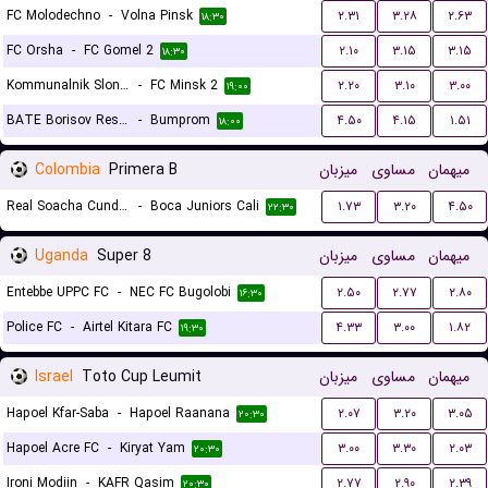
FC Molodechno
-
Volna Pinsk
۲.۳۱
۳.۲۸
۲.۶۳
۱۸:۳۰
FC Orsha
-
FC Gomel 2
۲.۱۰
۳.۱۵
۳.۱۵
۱۸:۳۰
Kommunalnik Slonim
-
FC Minsk 2
۲.۲۰
۳.۱۰
۳.۰۰
۱۹:۰۰
BATE Borisov Reserves
-
Bumprom
۴.۵۰
۴.۱۵
۱.۵۱
۱۸:۰۰
Colombia
Primera B
میزبان
مساوی
میهمان
Real Soacha Cundinamarca
-
Boca Juniors Cali
۱.۷۳
۳.۲۰
۴.۵۰
۲۲:۳۰
Uganda
Super 8
میزبان
مساوی
میهمان
Entebbe UPPC FC
-
NEC FC Bugolobi
۲.۵۰
۲.۷۷
۲.۸۰
۱۶:۳۰
Police FC
-
Airtel Kitara FC
۴.۳۳
۳.۰۰
۱.۸۲
۱۹:۳۰
Israel
Toto Cup Leumit
میزبان
مساوی
میهمان
Hapoel Kfar-Saba
-
Hapoel Raanana
۲.۰۷
۳.۲۰
۳.۰۵
۲۰:۳۰
Hapoel Acre FC
-
Kiryat Yam
۳.۰۰
۳.۳۰
۲.۰۳
۲۰:۳۰
Ironi Modiin
-
KAFR Qasim
۲.۷۷
۲.۹۰
۲.۳۹
۲۰:۳۰