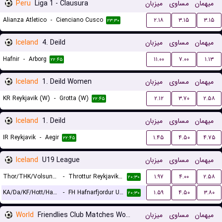
Peru
Liga 1 - Clausura
میزبان
مساوی
میهمان
Alianza Atletico
-
Cienciano Cusco
۲.۱۸
۳.۱۵
۳.۱۵
۲۳:۳۰
Iceland
4. Deild
میزبان
مساوی
میهمان
Hafnir
-
Arborg
۱۱.۰۰
۷.۰۰
۱.۱۳
۲۲:۴۵
Iceland
1. Deild Women
میزبان
مساوی
میهمان
KR Reykjavik (W)
-
Grotta (W)
۲.۱۲
۳.۷۰
۲.۵۸
۲۲:۴۵
Iceland
1. Deild
میزبان
مساوی
میهمان
IR Reykjavik
-
Aegir
۱.۴۵
۴.۵۰
۴.۷۵
۲۲:۴۵
Iceland
U19 League
میزبان
مساوی
میهمان
Thor/THK/Volsungur U19
-
Throttur Reykjavik U19
۱.۹۷
۴.۰۰
۲.۵۸
۲۰:۳۰
KA/Da/KF/Hott/Ham U19
-
FH Hafnarfjordur U19
۱.۵۹
۴.۵۰
۳.۸۰
۲۰:۳۰
World
Friendlies Club Matches Women
میزبان
مساوی
میهمان