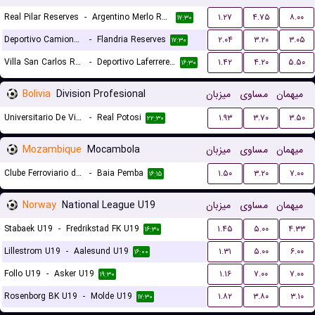
Real Pilar Reserves
-
Argentino Merlo Reserves
۱.۲۷
۴.۷۵
۸.۰۰
۱۷:۳۰
Deportivo Camioneros Reserves
-
Flandria Reserves
۲.۰۴
۳.۲۰
۳.۰۵
۱۷:۳۰
Villa San Carlos Reserves
-
Deportivo Laferrere Reserves
۱.۴۲
۴.۲۰
۵.۵۰
۱۶:۳۰
Bolivia
Division Profesional
میزبان
مساوی
میهمان
Universitario De Vinto
-
Real Potosi
۱.۹۳
۳.۷۰
۳.۵۰
۲۲:۳۰
Mozambique
Mocambola
میزبان
مساوی
میهمان
Clube Ferroviario de Maputo
-
Baia Pemba
۱.۵۰
۳.۲۰
۷.۰۰
۱۶:۱۵
Norway
National League U19
میزبان
مساوی
میهمان
Stabaek U19
-
Fredrikstad FK U19
۱.۴۵
۵.۰۰
۴.۳۳
۱۶:۳۰
Lillestrom U19
-
Aalesund U19
۱.۳۱
۵.۰۰
۶.۰۰
۱۶:۰۰
Follo U19
-
Asker U19
۱.۱۶
۷.۰۰
۷.۰۰
۱۹:۳۰
Rosenborg BK U19
-
Molde U19
۱.۸۲
۳.۸۰
۳.۱۰
۱۷:۳۰