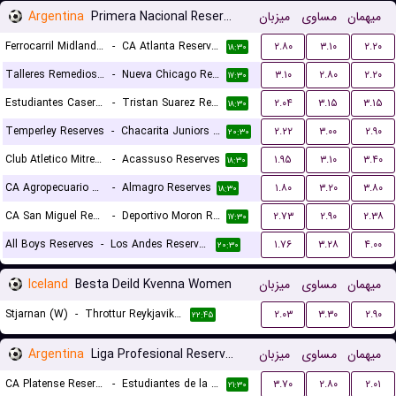
Argentina
Primera Nacional Reserves
میزبان
مساوی
میهمان
Ferrocarril Midland Reserves
-
CA Atlanta Reserves
۲.۸۰
۳.۱۰
۲.۲۰
۱۸:۳۰
Talleres Remedios Reserves
-
Nueva Chicago Reserves
۳.۱۰
۲.۸۰
۲.۲۰
۱۷:۳۰
Estudiantes Caseros Reserves
-
Tristan Suarez Reserves
۲.۰۴
۳.۱۵
۳.۱۵
۱۸:۳۰
Temperley Reserves
-
Chacarita Juniors Reserves
۲.۲۲
۳.۰۰
۲.۹۰
۲۰:۳۰
Club Atletico Mitre Reserves
-
Acassuso Reserves
۱.۹۵
۳.۱۰
۳.۴۰
۱۸:۳۰
CA Agropecuario Reserves
-
Almagro Reserves
۱.۸۰
۳.۲۰
۳.۸۰
۱۸:۳۰
CA San Miguel Reserves
-
Deportivo Moron Reserves
۲.۷۳
۲.۹۰
۲.۳۸
۱۷:۳۰
All Boys Reserves
-
Los Andes Reserves
۱.۷۶
۳.۲۸
۴.۰۰
۲۰:۳۰
Iceland
Besta Deild Kvenna Women
میزبان
مساوی
میهمان
Stjarnan (W)
-
Throttur Reykjavik (W)
۲.۰۳
۳.۳۰
۲.۹۰
۲۲:۴۵
Argentina
Liga Profesional Reserves
میزبان
مساوی
میهمان
CA Platense Reserves
-
Estudiantes de la Plata Reserves
۳.۷۰
۲.۸۰
۲.۰۱
۲۱:۳۰