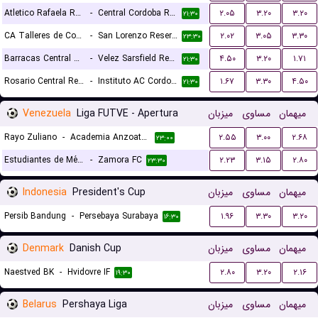
Atletico Rafaela Reserves
-
Central Cordoba Reserves
۲.۰۵
۳.۲۰
۳.۲۰
۲۱:۳۰
CA Talleres de Cordoba Reserves
-
San Lorenzo Reserves
۲.۰۲
۳.۰۵
۳.۳۰
۲۳:۳۰
Barracas Central Reserves
-
Velez Sarsfield Reserves
۴.۵۰
۳.۲۰
۱.۷۱
۲۱:۳۰
Rosario Central Reserves
-
Instituto AC Cordoba Reserves
۱.۶۷
۳.۳۰
۴.۵۰
۲۱:۳۰
Venezuela
Liga FUTVE - Apertura
میزبان
مساوی
میهمان
Rayo Zuliano
-
Academia Anzoategui
۲.۵۵
۳.۰۰
۲.۶۸
۲۳:۰۰
Estudiantes de Mérida
-
Zamora FC
۲.۲۳
۳.۱۵
۲.۸۰
۲۳:۳۰
Indonesia
President's Cup
میزبان
مساوی
میهمان
Persib Bandung
-
Persebaya Surabaya
۱.۹۶
۳.۳۰
۳.۲۰
۱۶:۳۰
Denmark
Danish Cup
میزبان
مساوی
میهمان
Naestved BK
-
Hvidovre IF
۲.۸۰
۳.۲۰
۲.۱۶
۱۹:۳۰
Belarus
Pershaya Liga
میزبان
مساوی
میهمان