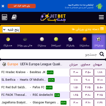
اپلیکیشن جت بت مختص اندروید
برای دانلود کلیک کنید
(دسترسی آسان و بدون فیلترشکن به سایت)
دسته بندی ورزش ها
فوتبال(۱۴۱)
بسکتبال(۵)
والیبال(۴)
تنیس(۱۵۵)
بیسبال(۷)
هاکی روی یخ(۱۸)
هندبال(۹)
Europe
UEFA Europa League Qualification
میزبان
مساوی
میهمان
FC Hradec Kralove
-
Besiktas JK
۴.۰۰
۳.۵۰
۱.۸۸
۲۰:۳۰
SL Benfica
-
Hearts Of Midlothian FC
۱.۱۰
۹.۰۰
۱۷.۰۰
۲۲:۳۰
FC Red Bull Salzburg
-
Pafos FC
۱.۵۱
۴.۲۵
۵.۵۰
۲۰:۳۰
FC PAOK Thessaloniki
-
RSC Anderlecht
۱.۶۵
۳.۸۰
۴.۷۵
۲۱:۱۵
Jagiellonia Białystok
-
Glasgow Rangers FC
۳.۰۰
۳.۲۰
۲.۳۸
۱۹:۳۰