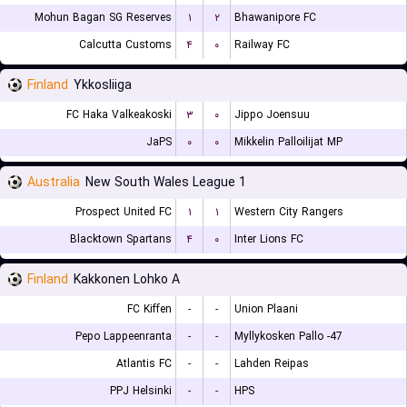
Mohun Bagan SG Reserves
۱
۲
Bhawanipore FC
Calcutta Customs
۴
۰
Railway FC
Finland
Ykkosliiga
FC Haka Valkeakoski
۳
۰
Jippo Joensuu
JaPS
۰
۰
Mikkelin Palloilijat MP
Australia
New South Wales League 1
Prospect United FC
۱
۱
Western City Rangers
Blacktown Spartans
۴
۰
Inter Lions FC
Finland
Kakkonen Lohko A
FC Kiffen
-
-
Union Plaani
Pepo Lappeenranta
-
-
Myllykosken Pallo -47
Atlantis FC
-
-
Lahden Reipas
PPJ Helsinki
-
-
HPS