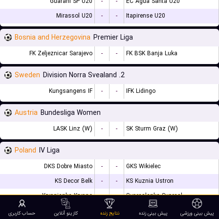
Guarani SP U20
-
-
EC Agua Santa U20
Mirassol U20
-
-
Itapirense U20
Bosnia and Herzegovina
Premier Liga
FK Zeljeznicar Sarajevo
-
-
FK BSK Banja Luka
Sweden
2. Division Norra Svealand
Kungsangens IF
-
-
IFK Lidingo
Austria
Bundesliga Women
LASK Linz (W)
-
-
SK Sturm Graz (W)
Poland
IV Liga
DKS Dobre Miasto
-
-
GKS Wikielec
KS Decor Belk
-
-
KS Kuznia Ustron
Krypnianka Krypno
-
-
Supraslanka Suprasl
پیش بینی ورزشی
پیش بینی زنده
نتایج زنده
کازینو آنلاین
حساب کاربری
Germany
Regionalliga North