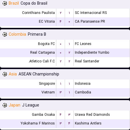
Brazil
Copa do Brasil
Corinthians Paulista
۲
۱
SC Internacional RS
EC Vitoria
۴
۰
CA Paranaense PR
Colombia
Primera B
Bogota FC
۰
۱
FC Leones
Real Cartagena
۰
۲
Independiente Yumbo
Atletico Cali F.C.
۲
۲
Real Santander
Asia
ASEAN Championship
Singapore
۱
۱
Indonesia
Vietnam
۳
۱
Cambodia
Japan
J League
Gamba Osaka
۴
۳
Urawa Red Diamonds
Yokohama F Marinos
۳
۴
Kashima Antlers