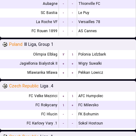
Aubagne
-
-
Thionville FC
SC Bastia
-
-
Le Puy
La Roche VF
-
-
Versailles 78
FC Rouen 1899
-
-
AS Cannes
Poland
III Liga, Group 1
Olimpia Elblag
۲
۱
Polonia Lidzbark
Jagiellonia Bialystok II
۰
۰
Wigry Suwalki
Mlawianka Mlawa
۰
۰
Pelikan Lowicz
Czech Republic
4. Liga
FC Velke Mezirici
۰
۱
AFC Humpolec
FC Rokycany
۱
۰
FC Milevsko
FC Hlucin
-
-
FK Bohumin
1. FC Karlovy Vary
-
-
Sokol Hostoun