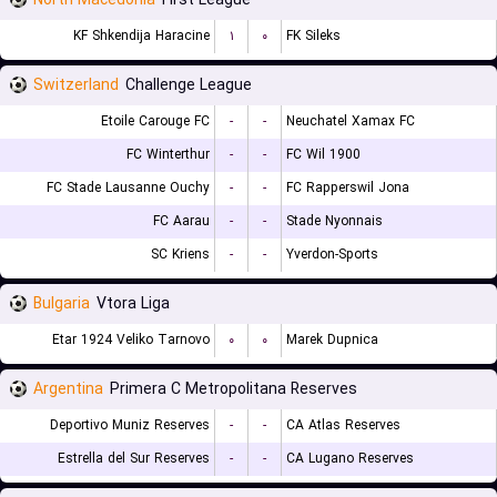
North Macedonia
First League
KF Shkendija Haracine
۱
۰
FK Sileks
Switzerland
Challenge League
Etoile Carouge FC
-
-
Neuchatel Xamax FC
FC Winterthur
-
-
FC Wil 1900
FC Stade Lausanne Ouchy
-
-
FC Rapperswil Jona
FC Aarau
-
-
Stade Nyonnais
SC Kriens
-
-
Yverdon-Sports
Bulgaria
Vtora Liga
Etar 1924 Veliko Tarnovo
۰
۰
Marek Dupnica
Argentina
Primera C Metropolitana Reserves
Deportivo Muniz Reserves
-
-
CA Atlas Reserves
Estrella del Sur Reserves
-
-
CA Lugano Reserves