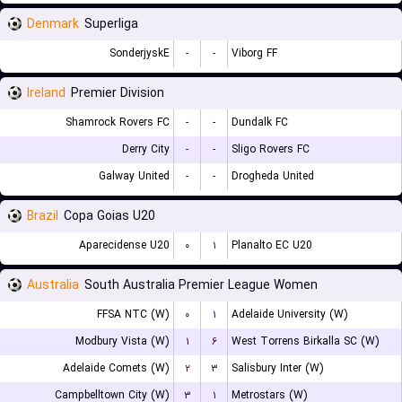
Denmark
Superliga
SonderjyskE
-
-
Viborg FF
Ireland
Premier Division
Shamrock Rovers FC
-
-
Dundalk FC
Derry City
-
-
Sligo Rovers FC
Galway United
-
-
Drogheda United
Brazil
Copa Goias U20
Aparecidense U20
۰
۱
Planalto EC U20
Australia
South Australia Premier League Women
FFSA NTC (W)
۰
۱
Adelaide University (W)
Modbury Vista (W)
۱
۶
West Torrens Birkalla SC (W)
Adelaide Comets (W)
۲
۳
Salisbury Inter (W)
Campbelltown City (W)
۳
۱
Metrostars (W)