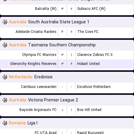
Balcatta (W)
۳
۲
Subiaco AFC (W)
Australia
South Australia State League 1
Adelaide Croatia Raiders
۴
۲
The Cove FC
Australia
Tasmania Southern Championship
Olympia FC Warriors
۳
۱
Clarence Zebras FC II
Glenorchy Knights Reserves
۳
۶
Hobart United
Netherlands
Eredivisie
Cambuur Leeuwarden
-
-
Excelsior Rotterdam
Australia
Victoria Premier League 2
Bayside Argonauts FC
۰
۱
Box Hill United
Romania
Liga I
FC UTA Arad
-
-
Rapid Bucuresti