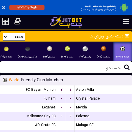
اپلیکیشن جت بت مختص اندروید
برای دانلود کلیک کنید
(دسترسی آسان و بدون فیلترشکن به سایت)
دسته بندی ورزش ها
فوتبال(۳۳۶)
بسکتبال(۸۵)
والیبال(۳۴)
تنیس(۲۶۲)
بیسبال(۵۳)
هاکی روی یخ(۳۶)
هندبال(۲۱)
World
Friendly Club Matches
FC Bayern Munich
۲
۱
Aston Villa
Fulham
-
-
Crystal Palace
Leganes
-
-
Merida
Melbourne City FC
۰
۲
Palermo
AD Ceuta FC
-
-
Malaga CF