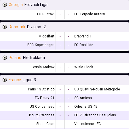
Georgia
Erovnuli Liga
FC Rustavi
-
-
FC Torpedo Kutaisi
Denmark
2. Division
Middelfart
-
-
Brabrand IF
B93 Kopenhagen
-
-
FC Roskilde
Poland
Ekstraklasa
Wisla Krakow
-
-
Wisla Plock
France
Ligue 3
Paris 13 Atletico
-
-
US Quevilly-Rouen Métropole
FC Fleury 91
-
-
SC Amiens
US Concarneau
-
-
Orleans US 45
Bourg-Peronnas
-
-
FC Villefranche Beaujolais
Stade Caen
-
-
Valenciennes FC