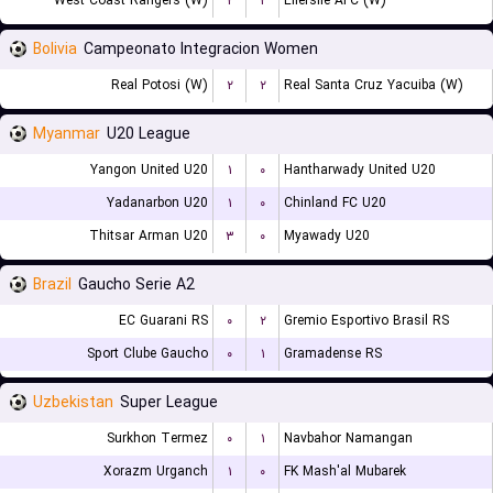
West Coast Rangers (W)
۲
۲
Ellerslie AFC (W)
Bolivia
Campeonato Integracion Women
Real Potosi (W)
۲
۲
Real Santa Cruz Yacuiba (W)
Myanmar
U20 League
Yangon United U20
۱
۰
Hantharwady United U20
Yadanarbon U20
۱
۰
Chinland FC U20
Thitsar Arman U20
۳
۰
Myawady U20
Brazil
Gaucho Serie A2
EC Guarani RS
۰
۲
Gremio Esportivo Brasil RS
Sport Clube Gaucho
۰
۱
Gramadense RS
Uzbekistan
Super League
Surkhon Termez
۰
۱
Navbahor Namangan
Xorazm Urganch
۱
۰
FK Mash'al Mubarek