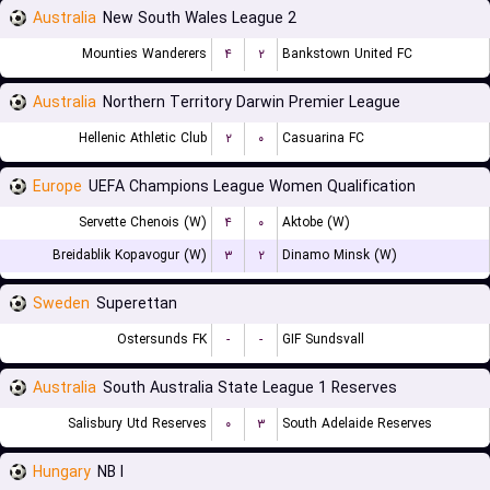
Australia
New South Wales League 2
Mounties Wanderers
۴
۲
Bankstown United FC
Australia
Northern Territory Darwin Premier League
Hellenic Athletic Club
۲
۰
Casuarina FC
Europe
UEFA Champions League Women Qualification
Servette Chenois (W)
۴
۰
Aktobe (W)
Breidablik Kopavogur (W)
۳
۲
Dinamo Minsk (W)
Sweden
Superettan
Ostersunds FK
-
-
GIF Sundsvall
Australia
South Australia State League 1 Reserves
Salisbury Utd Reserves
۰
۳
South Adelaide Reserves
Hungary
NB I