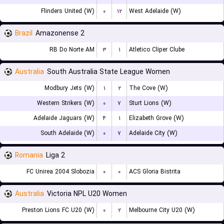
Flinders United (W)
۰
۱۲
West Adelaide (W)
Brazil
Amazonense 2
RB Do Norte AM
۳
۱
Atletico Cliper Clube
Australia
South Australia State League Women
Modbury Jets (W)
۱
۲
The Cove (W)
Western Strikers (W)
۰
۷
Sturt Lions (W)
Adelaide Jaguars (W)
۴
۱
Elizabeth Grove (W)
South Adelaide (W)
۰
۷
Adelaide City (W)
Romania
Liga 2
FC Unirea 2004 Slobozia
۰
۰
ACS Gloria Bistrita
Australia
Victoria NPL U20 Women
Preston Lions FC U20 (W)
۰
۲
Melbourne City U20 (W)