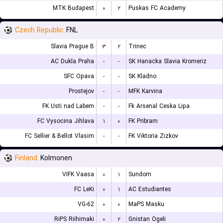
MTK Budapest
۰
۲
Puskas FC Academy
Czech Republic
FNL
Slavia Prague B
۳
۲
Trinec
AC Dukla Praha
-
-
SK Hanacka Slavia Kromeriz
SFC Opava
-
-
SK Kladno
Prostejov
-
-
MFK Karvina
FK Usti nad Labem
-
-
Fk Arsenal Ceska Lipa
FC Vysocina Jihlava
۱
۰
FK Pribram
FC Sellier & Bellot Vlasim
-
-
FK Viktoria Zizkov
Finland
Kolmonen
VIFK Vaasa
۰
۱
Sundom
FC LeKi
۰
۱
AC Estudiantes
VG-62
۰
۰
MaPS Masku
RiPS Riihimaki
۰
۲
Gnistan Ogeli