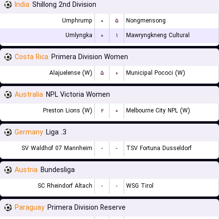
India
Shillong 2nd Division
Umphrump
۰
۵
Nongmensong
Umlyngka
۰
۱
Mawryngkneng Cultural
Costa Rica
Primera Division Women
Alajuelense (W)
۵
۰
Municipal Pococi (W)
Australia
NPL Victoria Women
Preston Lions (W)
۲
۰
Melbourne City NPL (W)
Germany
3. Liga
SV Waldhof 07 Mannheim
-
-
TSV Fortuna Dusseldorf
Austria
Bundesliga
SC Rheindorf Altach
-
-
WSG Tirol
Paraguay
Primera Division Reserve