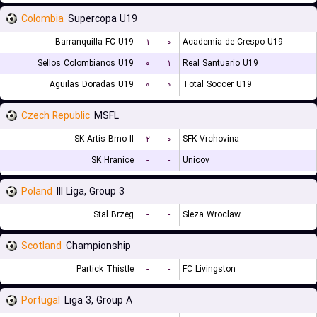
Colombia
Supercopa U19
Barranquilla FC U19
۱
۰
Academia de Crespo U19
Sellos Colombianos U19
۰
۱
Real Santuario U19
Aguilas Doradas U19
۰
۰
Total Soccer U19
Czech Republic
MSFL
SK Artis Brno II
۲
۰
SFK Vrchovina
SK Hranice
-
-
Unicov
Poland
III Liga, Group 3
Stal Brzeg
-
-
Sleza Wroclaw
Scotland
Championship
Partick Thistle
-
-
FC Livingston
Portugal
Liga 3, Group A