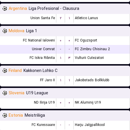
Argentina
Liga Profesional - Clausura
Union Santa Fe
۲
۱
Atletico Lanus
Moldova
Liga 1
FC National Ialoveni
۰
۰
FC Oguzsport
Univer Comrat
-
-
FC Zimbru Chisinau 2
FC Iskra Ribnita
۱
۳
Vulturii Cutezatori
Finland
Kakkonen Lohko C
FF Jaro II
۱
۱
Jakobstads Bollklubb
Slovenia
U19 League
ND Ilirija U19
۰
۰
NK Aluminij U19
Estonia
Meistriliiga
FC Kuressaare
-
-
Harju Jalgpallikool