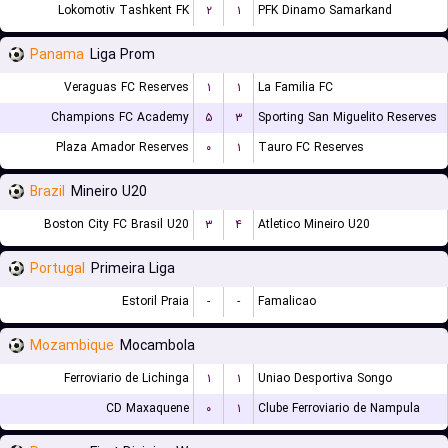
Lokomotiv Tashkent FK
۲
۱
PFK Dinamo Samarkand
Panama
Liga Prom
Veraguas FC Reserves
۱
۱
La Familia FC
Champions FC Academy
۵
۳
Sporting San Miguelito Reserves
Plaza Amador Reserves
۰
۱
Tauro FC Reserves
Brazil
Mineiro U20
Boston City FC Brasil U20
۳
۴
Atletico Mineiro U20
Portugal
Primeira Liga
Estoril Praia
-
-
Famalicao
Mozambique
Mocambola
Ferroviario de Lichinga
۱
۱
Uniao Desportiva Songo
CD Maxaquene
۰
۱
Clube Ferroviario de Nampula