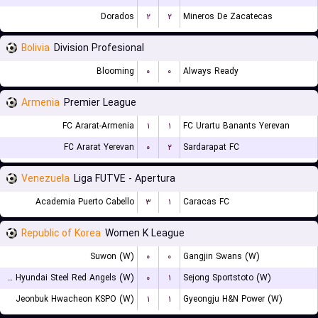
Dorados
۲
۲
Mineros De Zacatecas
Bolivia
Division Profesional
Blooming
۰
۰
Always Ready
Armenia
Premier League
FC Ararat-Armenia
۱
۱
FC Urartu Banants Yerevan
FC Ararat Yerevan
۰
۲
Sardarapat FC
Venezuela
Liga FUTVE - Apertura
Academia Puerto Cabello
۳
۱
Caracas FC
Republic of Korea
Women K League
Suwon (W)
۰
۰
Gangjin Swans (W)
Incheon Hyundai Steel Red Angels (W)
۰
۱
Sejong Sportstoto (W)
Jeonbuk Hwacheon KSPO (W)
۱
۱
Gyeongju H&N Power (W)