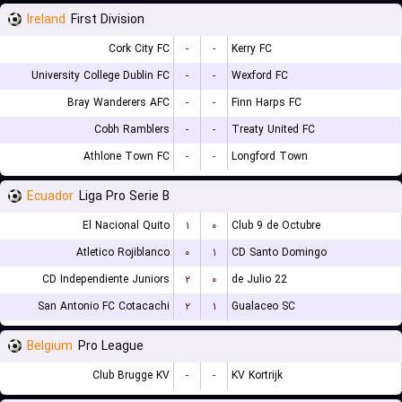
Ireland
First Division
Cork City FC
-
-
Kerry FC
University College Dublin FC
-
-
Wexford FC
Bray Wanderers AFC
-
-
Finn Harps FC
Cobh Ramblers
-
-
Treaty United FC
Athlone Town FC
-
-
Longford Town
Ecuador
Liga Pro Serie B
El Nacional Quito
۱
۰
Club 9 de Octubre
Atletico Rojiblanco
۰
۱
CD Santo Domingo
CD Independiente Juniors
۲
۰
22 de Julio
San Antonio FC Cotacachi
۲
۱
Gualaceo SC
Belgium
Pro League
Club Brugge KV
-
-
KV Kortrijk