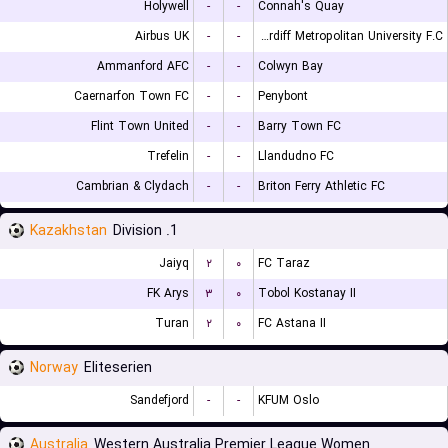
Holywell
-
-
Connah's Quay
Airbus UK
-
-
Cardiff Metropolitan University F.C.
Ammanford AFC
-
-
Colwyn Bay
Caernarfon Town FC
-
-
Penybont
Flint Town United
-
-
Barry Town FC
Trefelin
-
-
Llandudno FC
Cambrian & Clydach
-
-
Briton Ferry Athletic FC
Kazakhstan
1. Division
Jaiyq
۲
۰
FC Taraz
FK Arys
۳
۰
Tobol Kostanay II
Turan
۲
۰
FC Astana II
Norway
Eliteserien
Sandefjord
-
-
KFUM Oslo
Australia
Western Australia Premier League Women