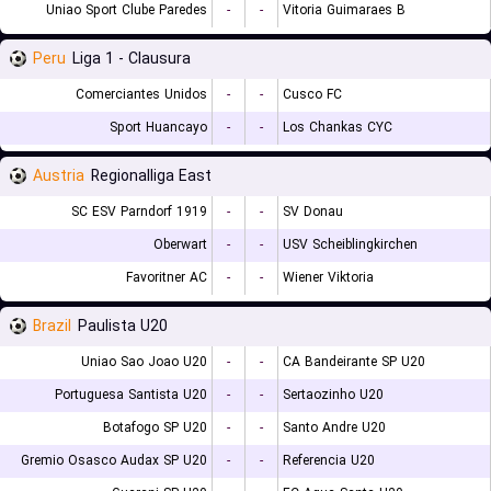
Uniao Sport Clube Paredes
-
-
Vitoria Guimaraes B
Peru
Liga 1 - Clausura
Comerciantes Unidos
-
-
Cusco FC
Sport Huancayo
-
-
Los Chankas CYC
Austria
Regionalliga East
SC ESV Parndorf 1919
-
-
SV Donau
Oberwart
-
-
USV Scheiblingkirchen
Favoritner AC
-
-
Wiener Viktoria
Brazil
Paulista U20
Uniao Sao Joao U20
-
-
CA Bandeirante SP U20
Portuguesa Santista U20
-
-
Sertaozinho U20
Botafogo SP U20
-
-
Santo Andre U20
Gremio Osasco Audax SP U20
-
-
Referencia U20