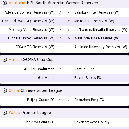
Australia
NPL South Australia Women Reserves
Adelaide Comets Reserves (W)
۶
۰
Salisbury Inter Reserves (W)
Campbelltown City Reserves (W)
۱
۲
MetroStars Reserves (W)
Modbury Vista Reserves (W)
۲
۰
West Torrens Birkalla Reserves (W)
Flinders United Reserves (W)
۲
۵
West Adelaide Reserves (W)
FFSA NTC Reserves (W)
۶
۱
Adelaide University Reserves (W)
Africa
CECAFA Club Cup
Al-Hilal Omdurman
۲
۱
Jamus Juba
Gor Mahia
-
-
Rayon Sports FC
China
Chinese Super League
Beijing Guoan FC
۴
۰
Shenzhen Peng FC
Wales
Premier League
The New Saints FC
-
-
Haverfordwest County