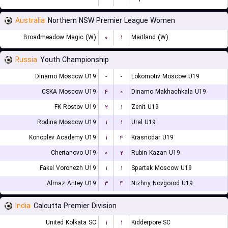
Australia
Northern NSW Premier League Women
Broadmeadow Magic (W)
۰
۱
Maitland (W)
Russia
Youth Championship
Dinamo Moscow U19
-
-
Lokomotiv Moscow U19
CSKA Moscow U19
۴
۰
Dinamo Makhachkala U19
FK Rostov U19
۲
۱
Zenit U19
Rodina Moscow U19
۱
۱
Ural U19
Konoplev Academy U19
۱
۳
Krasnodar U19
Chertanovo U19
۰
۲
Rubin Kazan U19
Fakel Voronezh U19
۱
۱
Spartak Moscow U19
Almaz Antey U19
۳
۴
Nizhny Novgorod U19
India
Calcutta Premier Division
United Kolkata SC
۱
۱
Kidderpore SC