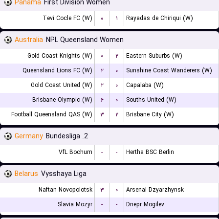
Panama
First Division Women
Tevi Cocle FC (W)
۰
۱
Rayadas de Chiriqui (W)
Australia
NPL Queensland Women
Gold Coast Knights (W)
۰
۲
Eastern Suburbs (W)
Queensland Lions FC (W)
۲
۰
Sunshine Coast Wanderers (W)
Gold Coast United (W)
۲
۰
Capalaba (W)
Brisbane Olympic (W)
۶
۰
Souths United (W)
Football Queensland QAS (W)
۳
۲
Brisbane City (W)
Germany
2. Bundesliga
VfL Bochum
-
-
Hertha BSC Berlin
Belarus
Vysshaya Liga
Naftan Novopolotsk
۳
۰
Arsenal Dzyarzhynsk
Slavia Mozyr
-
-
Dnepr Mogilev