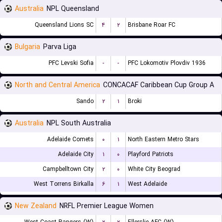
Australia
NPL Queensland
Queensland Lions SC
۴
۲
Brisbane Roar FC
Bulgaria
Parva Liga
PFC Levski Sofia
-
-
PFC Lokomotiv Plovdiv 1936
North and Central America
CONCACAF Caribbean Cup Group A
Sando
۲
۱
Broki
Australia
NPL South Australia
Adelaide Comets
۰
۱
North Eastern Metro Stars
Adelaide City
۱
۰
Playford Patriots
Campbelltown City
۲
۰
White City Beograd
West Torrens Birkalla
۶
۱
West Adelaide
New Zealand
NRFL Premier League Women