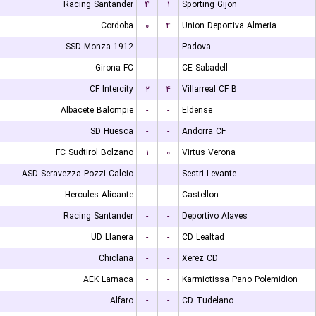
Racing Santander
۴
۱
Sporting Gijon
Cordoba
۰
۴
Union Deportiva Almeria
SSD Monza 1912
-
-
Padova
Girona FC
-
-
CE Sabadell
CF Intercity
۲
۴
Villarreal CF B
Albacete Balompie
-
-
Eldense
SD Huesca
-
-
Andorra CF
FC Sudtirol Bolzano
۱
۰
Virtus Verona
ASD Seravezza Pozzi Calcio
-
-
Sestri Levante
Hercules Alicante
-
-
Castellon
Racing Santander
-
-
Deportivo Alaves
UD Llanera
-
-
CD Lealtad
Chiclana
-
-
Xerez CD
AEK Larnaca
-
-
Karmiotissa Pano Polemidion
Alfaro
-
-
CD Tudelano