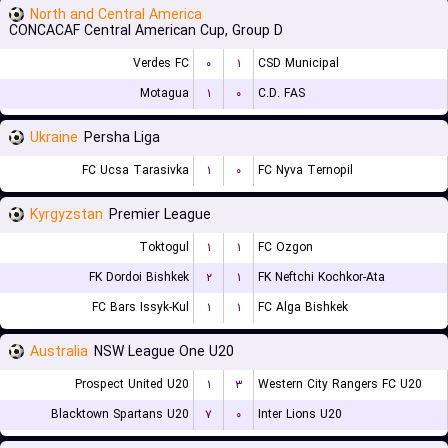
North and Central America
CONCACAF Central American Cup, Group D
Verdes FC
۰
۱
CSD Municipal
Motagua
۱
۰
C.D. FAS
Ukraine
Persha Liga
FC Ucsa Tarasivka
۱
۰
FC Nyva Ternopil
Kyrgyzstan
Premier League
Toktogul
۱
۱
FC Ozgon
FK Dordoi Bishkek
۲
۱
FK Neftchi Kochkor-Ata
FC Bars Issyk-Kul
۱
۱
FC Alga Bishkek
Australia
NSW League One U20
Prospect United U20
۱
۳
Western City Rangers FC U20
Blacktown Spartans U20
۷
۰
Inter Lions U20