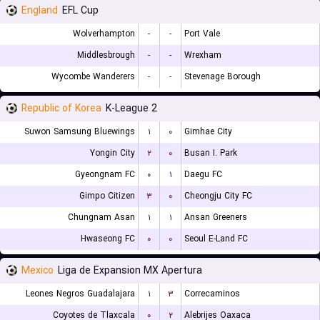
England
EFL Cup
Wolverhampton
-
-
Port Vale
Middlesbrough
-
-
Wrexham
Wycombe Wanderers
-
-
Stevenage Borough
Republic of Korea
K-League 2
Suwon Samsung Bluewings
۱
۰
Gimhae City
Yongin City
۲
۰
Busan I. Park
Gyeongnam FC
۰
۱
Daegu FC
Gimpo Citizen
۳
۰
Cheongju City FC
Chungnam Asan
۱
۱
Ansan Greeners
Hwaseong FC
۰
۰
Seoul E-Land FC
Mexico
Liga de Expansion MX Apertura
Leones Negros Guadalajara
۱
۳
Correcaminos
Coyotes de Tlaxcala
۰
۲
Alebrijes Oaxaca