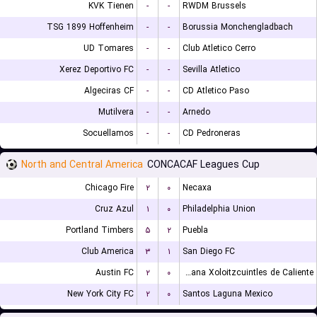
KVK Tienen
-
-
RWDM Brussels
TSG 1899 Hoffenheim
-
-
Borussia Monchengladbach
UD Tomares
-
-
Club Atletico Cerro
Xerez Deportivo FC
-
-
Sevilla Atletico
Algeciras CF
-
-
CD Atletico Paso
Mutilvera
-
-
Arnedo
Socuellamos
-
-
CD Pedroneras
North and Central America
CONCACAF Leagues Cup
Chicago Fire
۲
۰
Necaxa
Cruz Azul
۱
۰
Philadelphia Union
Portland Timbers
۵
۲
Puebla
Club America
۳
۱
San Diego FC
Austin FC
۲
۰
Club Tijuana Xoloitzcuintles de Caliente
New York City FC
۲
۰
Santos Laguna Mexico