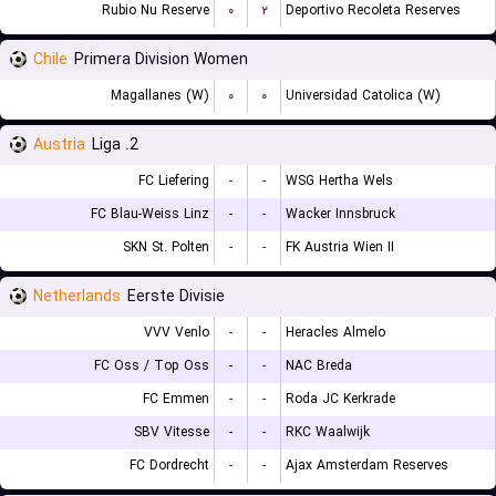
Rubio Nu Reserve
۰
۲
Deportivo Recoleta Reserves
Chile
Primera Division Women
Magallanes (W)
۰
۰
Universidad Catolica (W)
Austria
2. Liga
FC Liefering
-
-
WSG Hertha Wels
FC Blau-Weiss Linz
-
-
Wacker Innsbruck
SKN St. Polten
-
-
FK Austria Wien II
Netherlands
Eerste Divisie
VVV Venlo
-
-
Heracles Almelo
FC Oss / Top Oss
-
-
NAC Breda
FC Emmen
-
-
Roda JC Kerkrade
SBV Vitesse
-
-
RKC Waalwijk
FC Dordrecht
-
-
Ajax Amsterdam Reserves