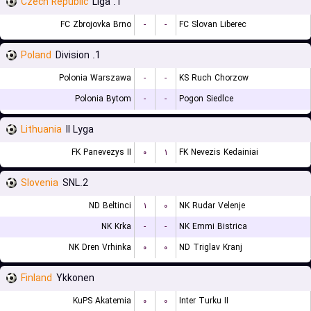
Czech Republic
1. Liga
FC Zbrojovka Brno
-
-
FC Slovan Liberec
Poland
1. Division
Polonia Warszawa
-
-
KS Ruch Chorzow
Polonia Bytom
-
-
Pogon Siedlce
Lithuania
II Lyga
FK Panevezys II
۰
۱
FK Nevezis Kedainiai
Slovenia
2.SNL
ND Beltinci
۱
۰
NK Rudar Velenje
NK Krka
-
-
NK Emmi Bistrica
NK Dren Vrhinka
۰
۰
ND Triglav Kranj
Finland
Ykkonen
KuPS Akatemia
۰
۰
Inter Turku II